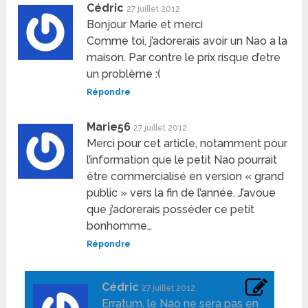
Cédric
27 juillet 2012
Bonjour Marie et merci
Comme toi, j’adorerais avoir un Nao a la
maison. Par contre le prix risque d’etre
un problème :(
Répondre
Marie56
27 juillet 2012
Merci pour cet article, notamment pour
l’information que le petit Nao pourrait
être commercialisé en version « grand
public » vers la fin de l’année. J’avoue
que j’adorerais posséder ce petit
bonhomme…
Répondre
Cédric
27 juillet 2012
Erratum, le Nao ne sera pas en