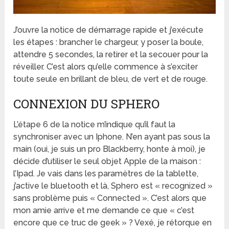
J’ouvre la notice de démarrage rapide et j’exécute
les étapes : brancher le chargeur, y poser la boule,
attendre 5 secondes, la retirer et la secouer pour la
réveiller. C’est alors qu’elle commence à s’exciter
toute seule en brillant de bleu, de vert et de rouge.
CONNEXION DU SPHERO
L’étape 6 de la notice m’indique qu’il faut la
synchroniser avec un Iphone. N’en ayant pas sous la
main (oui, je suis un pro Blackberry, honte à moi), je
décide d’utiliser le seul objet Apple de la maison :
l’Ipad. Je vais dans les paramètres de la tablette,
j’active le bluetooth et là, Sphero est « recognized »
sans problème puis « Connected ». C’est alors que
mon amie arrive et me demande ce que « c’est
encore que ce truc de geek » ? Vexé, je rétorque en