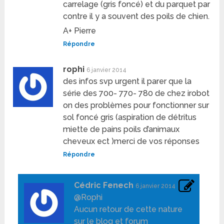
carrelage (gris foncé) et du parquet par
contre il y a souvent des poils de chien.
A+ Pierre
Répondre
rophi
6 janvier 2014
des infos svp urgent il parer que la
série des 700- 770- 780 de chez irobot
on des problèmes pour fonctionner sur
sol foncé gris (aspiration de détritus
miette de pains poils d’animaux
cheveux ect )merci de vos réponses
Répondre
Cédric Fenech
6 janvier 2014
@Rophi
Aucun retour de cette nature
sur le blog et forum