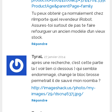
productId=20644206&cp=3744764.335850
ProductAge&parentPage=family
Tu peux obtenir ça normalement chez
n’importe quel revendeur iRobot.
Assures-toi surtout de pas te faire
refourguer un ancien modèle d’un vieux
stock.
Répondre
TyraL
27 janvier 2014
après une recherche, c’est cette partie
la ( voir lien ci dessous ) qui semble
endommagé, changé le bloc brosse
permetrait il de sauvé mon roomba ?
http://imageshack.us/photo/my-
images/29/dscn4637j.jpg/
Répondre