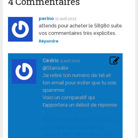
4 Commentaires
perino
11 avril 2012
attends pour acheter le S8980 suite
vos commentaires très explicites.
Répondre
Cédric
9 avril 2012
@Starouille
J’ai retiré ton numéro de tél et
ton email pour éviter que tu sois
spammer.
Voici un comparatif qui
t’apportera un début de réponse
:
http://www.kelrobot.fr/2012/04/08/com
des-aspirateurs-samsung-
navibot-8857-8875-8895-8950-